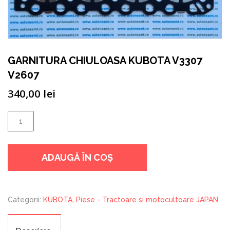
GARNITURA CHIULOASA KUBOTA V3307
V2607
340,00
lei
Cantitate
GARNITURA
CHIULOASA
ADAUGĂ ÎN COȘ
KUBOTA
V3307
V2607
Categorii:
KUBOTA
,
Piese - Tractoare si motocultoare JAPAN