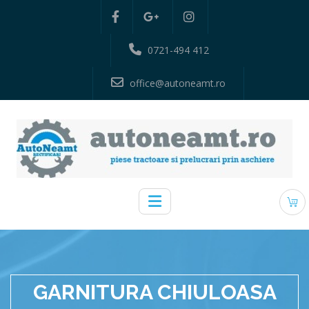
0721-494 412
office@autoneamt.ro
GARNITURA CHIULOASA