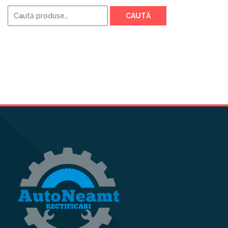
Caută
CAUTĂ
după: