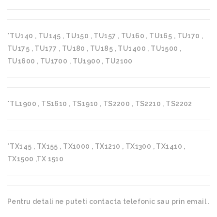
*TU140 , TU145 , TU150 , TU157 , TU160 , TU165 , TU170 ,
TU175 , TU177 , TU180 , TU185 , TU1400 , TU1500 ,
TU1600 , TU1700 , TU1900 , TU2100
*TL1900 , TS1610 , TS1910 , TS2200 , TS2210 , TS2202
*TX145 , TX155 , TX1000 , TX1210 , TX1300 , TX1410 ,
TX1500 ,TX 1510
Pentru detali ne puteti contacta telefonic sau prin email .