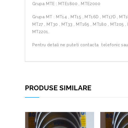
Grupa MTE : MTE1800 , MTE2000
Grupa MT : MT14 , MT15 , MT16D , MT17D , MT18
MT27 , MT30 , MT33 , MT165 , MT180 , MT205 ,
MT2201.
Pentru detali ne puteti contacta telefonic sau 
PRODUSE SIMILARE