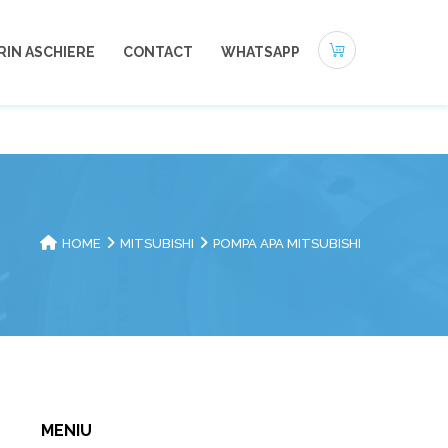
0721-494 412
office@autoneamt.ro
RIN ASCHIERE
CONTACT
WHATSAPP
HOME
MITSUBISHI
POMPA APA MITSUBISHI
MENIU