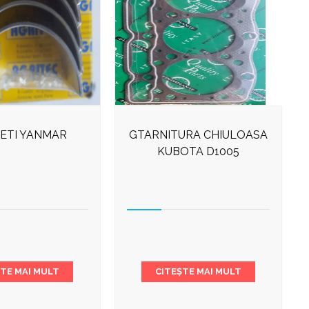
ETI YANMAR
GTARNITURA CHIULOASA
KUBOTA D1005
ȘTE MAI MULT
CITEȘTE MAI MULT