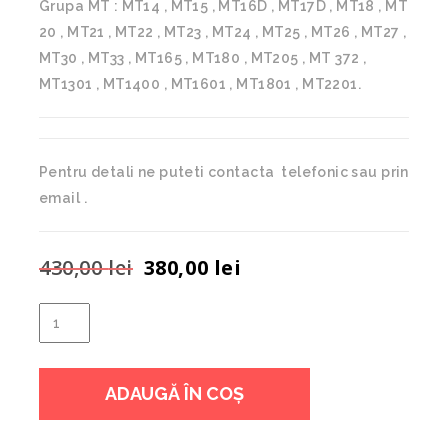
Grupa MT : MT14 , MT15 , MT16D , MT17D , MT18 , MT
20 , MT21 , MT22 , MT23 , MT24 , MT25 , MT26 , MT27 ,
MT30 , MT33 , MT165 , MT180 , MT205 , MT 372 ,
MT1301 , MT1400 , MT1601 , MT1801 , MT2201.
Pentru detali ne puteti contacta telefonic sau prin
email .
Prețul
Prețul
430,00
lei
380,00
lei
inițial
curent
a
este:
Cantitate
fost:
380,00 lei.
POMPA
430,00 lei.
APA
ADAUGĂ ÎN COȘ
MITSUBISHI