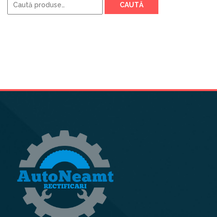
CAUTĂ
după: