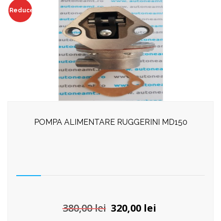
Reduceri!
POMPA ALIMENTARE RUGGERINI MD150
Prețul
Prețul
380,00
lei
320,00
lei
inițial
curent