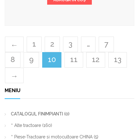
←
1
2
3
…
7
8
9
10
11
12
13
→
MENIU
CATALOGUL FINIMPIANTI
(0)
Alte tractoare
(160)
Piese-Tractoare si motocultoare CHINA
(5)