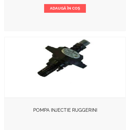
a
este:
ADAUGĂ ÎN COȘ
fost:
320,00 lei.
380,00 lei.
POMPA INJECTIE RUGGERINI