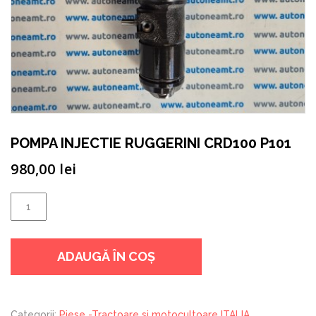
POMPA INJECTIE RUGGERINI CRD100 P101
980,00
lei
Cantitate
POMPA
INJECTIE
ADAUGĂ ÎN COȘ
RUGGERINI
CRD100
P101
Categorii:
Piese -Tractoare si motocultoare ITALIA
,