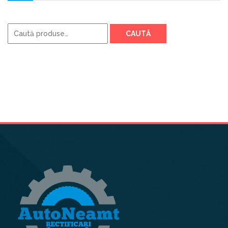
Caută
CAUTĂ
după: