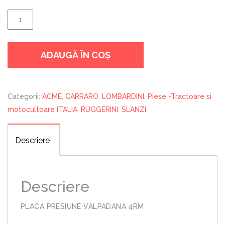
Cantitate
PLACA
PRESIUNE
ADAUGĂ ÎN COȘ
VALPADANA
4RM
Categorii:
ACME
,
CARRARO
,
LOMBARDINI
,
Piese -Tractoare si
motocultoare ITALIA
,
RUGGERINI
,
SLANZI
Descriere
Descriere
PLACA PRESIUNE VALPADANA 4RM