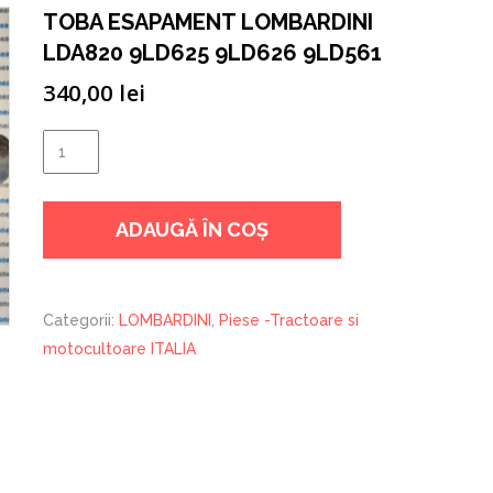
TOBA ESAPAMENT LOMBARDINI
LDA820 9LD625 9LD626 9LD561
340,00
lei
Cantitate
TOBA
ESAPAMENT
ADAUGĂ ÎN COȘ
LOMBARDINI
LDA820
9LD625
9LD626
Categorii:
LOMBARDINI
,
Piese -Tractoare si
9LD561
motocultoare ITALIA