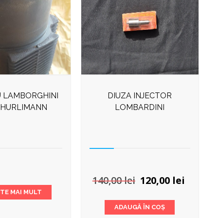
U LAMBORGHINI
DIUZA INJECTOR
 HURLIMANN
LOMBARDINI
Prețul
Prețul
140,00
lei
120,00
lei
inițial
curen
ȘTE MAI MULT
a
este:
ADAUGĂ ÎN COȘ
fost:
120,00 