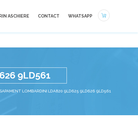
0721-494 412
office@autoneamt.ro
RIN ASCHIERE
CONTACT
WHATSAPP
626 9LD561
SAPAMENT LOMBARDINI LDA820 9LD625 9LD626 9LD561