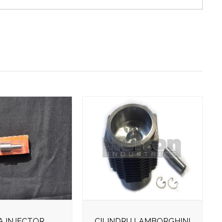
A INJECTOR
CILINDRU LAMBORGHINI