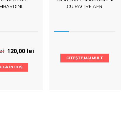
MBARDINI
CU RACIRE AER
Prețul
Prețul
ei
120,00
lei
inițial
curent
CITEȘTE MAI MULT
a
este:
UGĂ ÎN COȘ
fost:
120,00 lei.
140,00 lei.