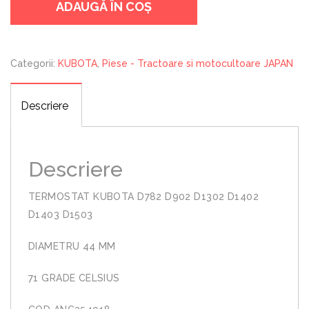
ADAUGĂ ÎN COȘ
D782
D902
D1302
D1402
Categorii:
KUBOTA
,
Piese - Tractoare si motocultoare JAPAN
D1403
D1503
Descriere
Descriere
TERMOSTAT KUBOTA D782 D902 D1302 D1402
D1403 D1503
DIAMETRU 44 MM
71 GRADE CELSIUS