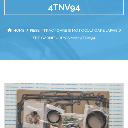
4TNV94
HOME
PIESE - TRACTOARE SI MOTOCULTOARE JAPAN
SET GARNITURI YANMAR 4TNV94