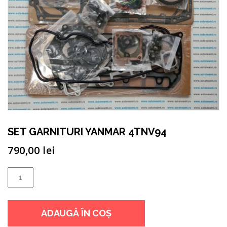
SET GARNITURI YANMAR 4TNV94
790,00
lei
Cantitate
SET
GARNITURI
ADAUGĂ ÎN COȘ
YANMAR
4TNV94