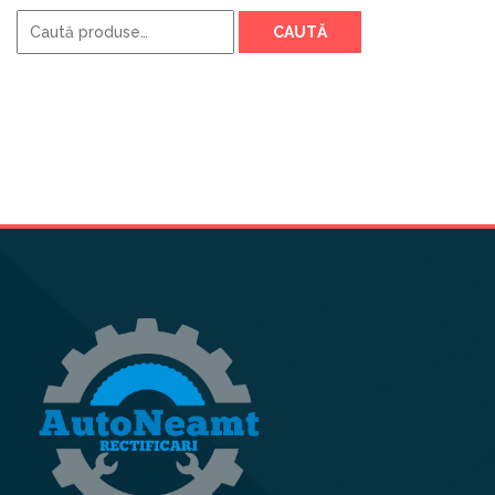
Caută
CAUTĂ
după: