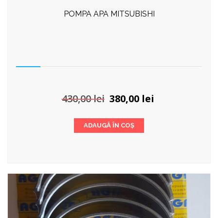
POMPA APA MITSUBISHI
Prețul
Prețul
430,00
lei
380,00
lei
inițial
curent
a
este:
ADAUGĂ ÎN COȘ
fost:
380,00 lei.
430,00 lei.