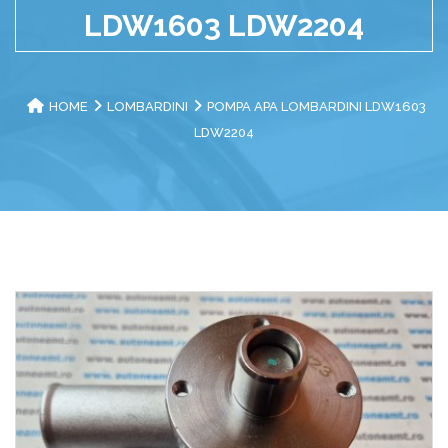
LDW1603 LDW2204
HOME
LOMBARDINI
POMPA APA LOMBARDINI LDW1603
LDW2204