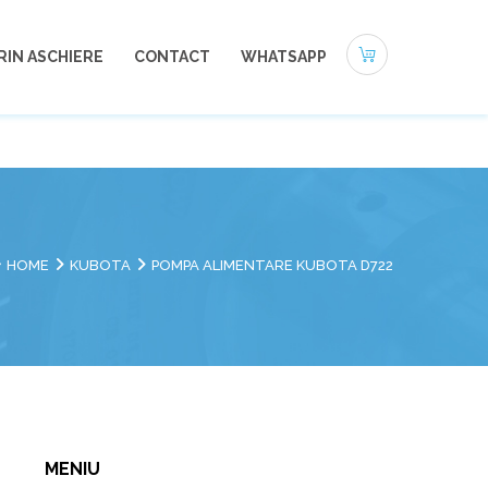
0721-494 412
office@autoneamt.ro
RIN ASCHIERE
CONTACT
WHATSAPP
HOME
KUBOTA
POMPA ALIMENTARE KUBOTA D722
MENIU