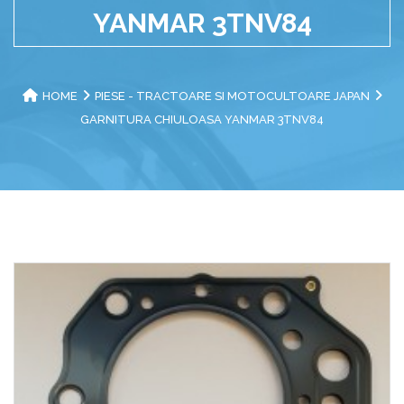
YANMAR 3TNV84
HOME
PIESE - TRACTOARE SI MOTOCULTOARE JAPAN
GARNITURA CHIULOASA YANMAR 3TNV84