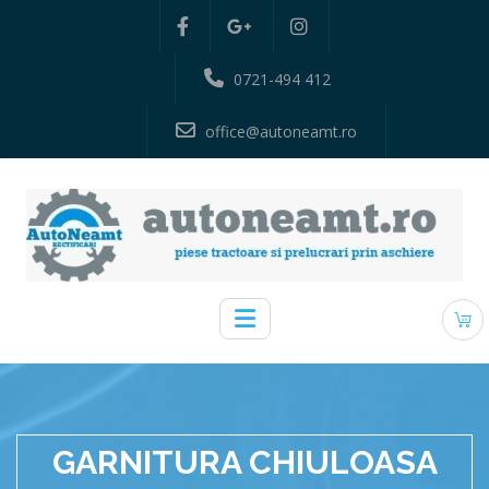
0721-494 412
office@autoneamt.ro
GARNITURA CHIULOASA