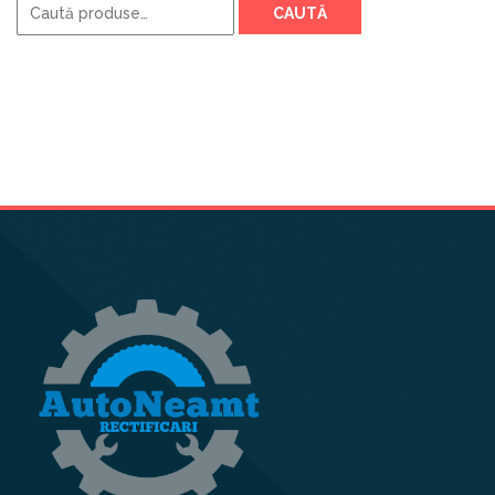
CAUTĂ
după: