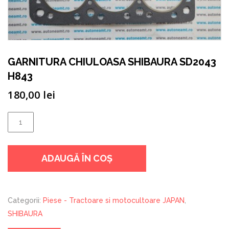
GARNITURA CHIULOASA SHIBAURA SD2043
H843
180,00
lei
Cantitate
GARNITURA
CHIULOASA
ADAUGĂ ÎN COȘ
SHIBAURA
SD2043
H843
Categorii:
Piese - Tractoare si motocultoare JAPAN
,
SHIBAURA