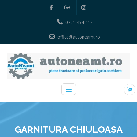
0721-494 412
office@autoneamt.ro
GARNITURA CHIULOASA