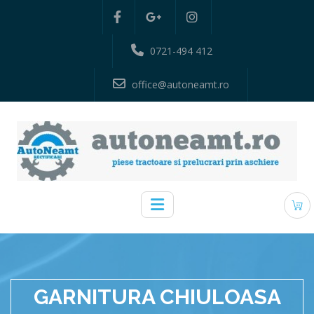
0721-494 412
office@autoneamt.ro
GARNITURA CHIULOASA