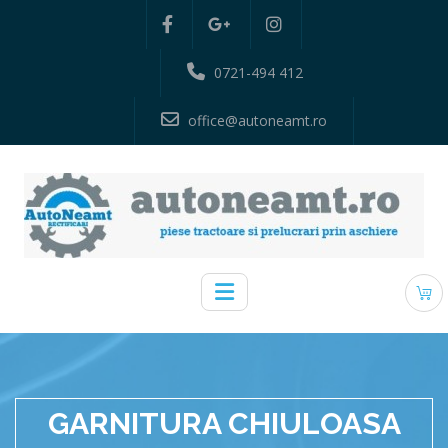
0721-494 412
office@autoneamt.ro
GARNITURA CHIULOASA