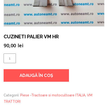
CUZINETI PALIER VM HR
90,00
lei
Cantitate
CUZINETI
PALIER
ADAUGĂ ÎN COȘ
VM
HR
Categorii:
Piese -Tractoare si motocultoare ITALIA
,
VM
TRATTORI