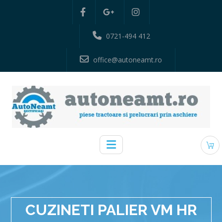
0721-494 412
office@autoneamt.ro
CUZINETI PALIER VM HR