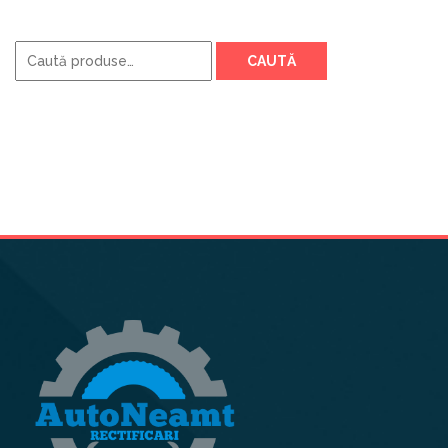
Caută
CAUTĂ
după: