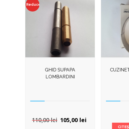
Reduceri!
GHID SUPAPA
CUZINE
LOMBARDINI
Prețul
Prețul
110,00
lei
105,00
lei
inițial
curent
CITE