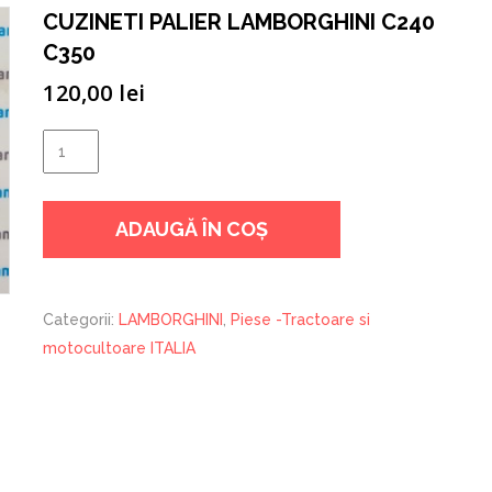
CUZINETI PALIER LAMBORGHINI C240
C350
120,00
lei
Cantitate
CUZINETI
PALIER
ADAUGĂ ÎN COȘ
LAMBORGHINI
C240
C350
Categorii:
LAMBORGHINI
,
Piese -Tractoare si
motocultoare ITALIA