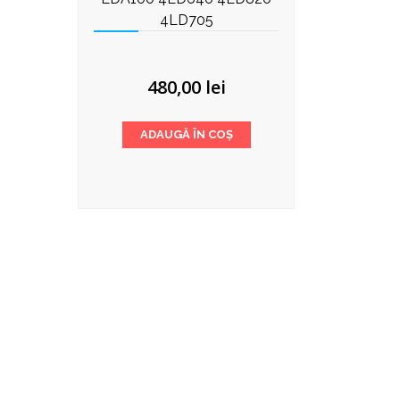
4LD705
480,00
lei
ADAUGĂ ÎN COȘ