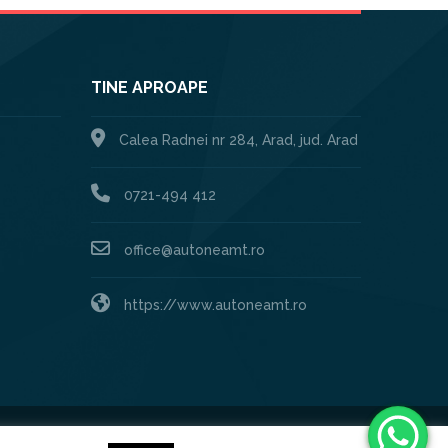
TINE APROAPE
Calea Radnei nr 284, Arad, jud. Arad
0721-494 412
office@autoneamt.ro
https://www.autoneamt.ro
Created by:
XHOUSE