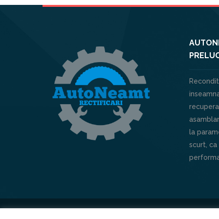
AUTONE
PRELUC
Recondit
inseamna
recuperar
asamblar
la parame
scurt, ca
performa
Powered by
XHOUSE