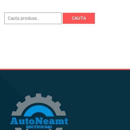
Caută
CAUTĂ
după: