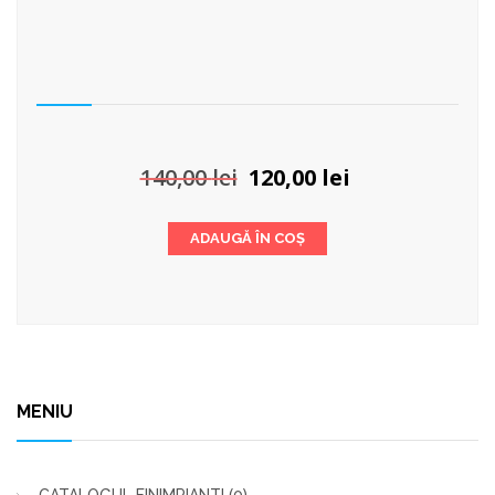
Prețul
Prețul
140,00
lei
120,00
lei
inițial
curent
a
este:
ADAUGĂ ÎN COȘ
fost:
120,00 lei.
140,00 lei.
MENIU