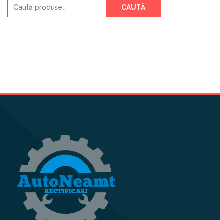
CAUTĂ
după: