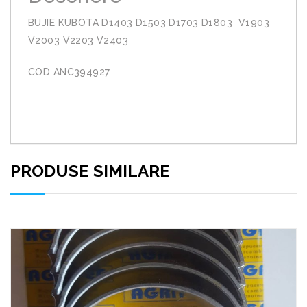
BUJIE KUBOTA D1403 D1503 D1703 D1803 V1903
V2003 V2203 V2403
COD ANC394927
PRODUSE SIMILARE