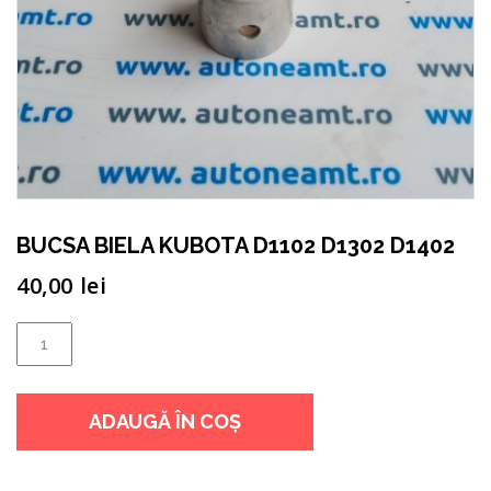
BUCSA BIELA KUBOTA D1102 D1302 D1402
40,00
lei
Cantitate
BUCSA
BIELA
ADAUGĂ ÎN COȘ
KUBOTA
D1102
D1302