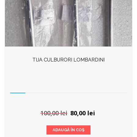
TIJA CULBURORI LOMBARDINI
Prețul
Prețul
100,00
lei
80,00
lei
inițial
curent
a
este:
ADAUGĂ ÎN COȘ
fost:
80,00 lei.