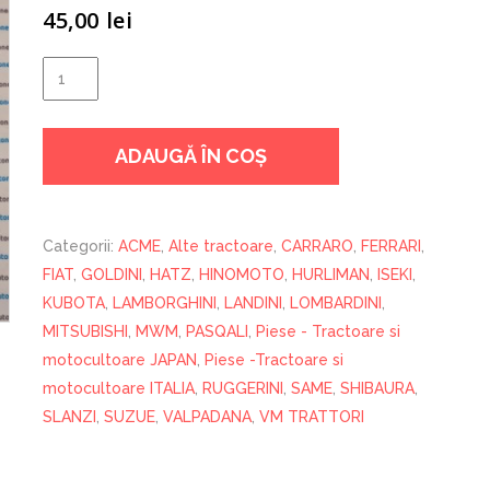
45,00
lei
Cantitate
ULEI
MANNOL
ADAUGĂ ÎN COȘ
DISEL
15W40
1L
Categorii:
ACME
,
Alte tractoare
,
CARRARO
,
FERRARI
,
FIAT
,
GOLDINI
,
HATZ
,
HINOMOTO
,
HURLIMAN
,
ISEKI
,
KUBOTA
,
LAMBORGHINI
,
LANDINI
,
LOMBARDINI
,
MITSUBISHI
,
MWM
,
PASQALI
,
Piese - Tractoare si
motocultoare JAPAN
,
Piese -Tractoare si
motocultoare ITALIA
,
RUGGERINI
,
SAME
,
SHIBAURA
,
SLANZI
,
SUZUE
,
VALPADANA
,
VM TRATTORI