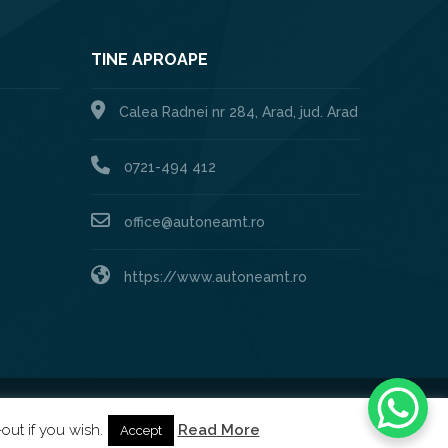
TINE APROAPE
Calea Radnei nr 284, Arad, jud. Arad
0721-494 412
office@autoneamt.ro
https://www.autoneamt.ro
Created by:
XHOUSE
out if you wish.
Read More
Accept