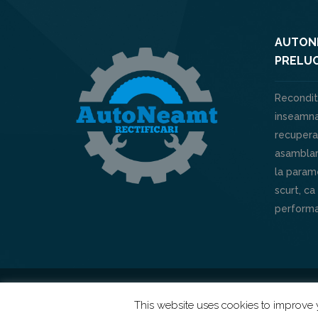
AUTONE
PRELUC
Recondit
inseamna
recuperar
asamblar
la parame
scurt, ca
performa
Powered by
XHOUSE
This website uses cookies to improve y