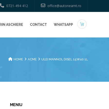
0721-494 412
office@autoneamt.ro
RIN ASCHIERE
CONTACT
WHATSAPP
HOME
ACME
ULEI MANNOL DISEL 15W40 1L
MENIU