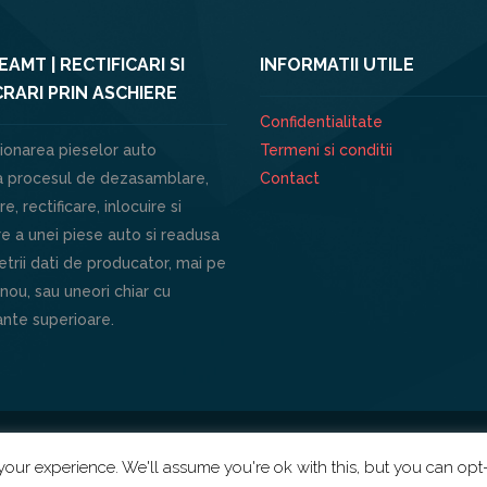
AMT | RECTIFICARI SI
INFORMATII UTILE
RARI PRIN ASCHIERE
Confidentialitate
ionarea pieselor auto
Termeni si conditii
 procesul de dezasamblare,
Contact
e, rectificare, inlocuire si
e a unei piese auto si readusa
trii dati de producator, mai pe
 nou, sau uneori chiar cu
nte superioare.
our experience. We'll assume you're ok with this, but you can opt-