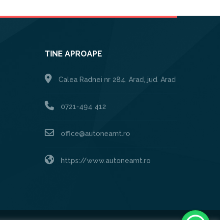
TINE APROAPE
Calea Radnei nr 284, Arad, jud. Arad
0721-494 412
office@autoneamt.ro
https://www.autoneamt.ro