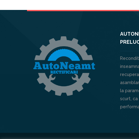
AUTONE
PRELUC
Recondit
inseamna
recuperar
asamblar
la parame
scurt, ca
performa