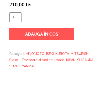
210,00
lei
Cantitate
ULEI
ENEOS
ADAUGĂ ÎN COȘ
JAPAN
15W40
4L
Categorii:
HINOMOTO
,
ISEKI
,
KUBOTA
,
MITSUBISHI
,
Piese - Tractoare si motocultoare JAPAN
,
SHIBAURA
,
SUZUE
,
YANMAR