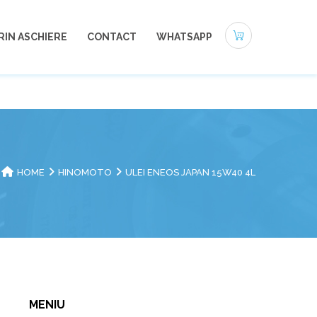
0721-494 412
office@autoneamt.ro
RIN ASCHIERE
CONTACT
WHATSAPP
HOME
HINOMOTO
ULEI ENEOS JAPAN 15W40 4L
MENIU