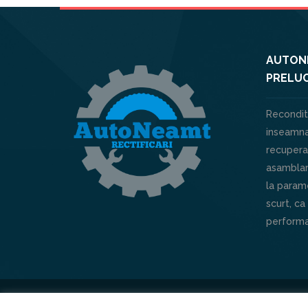
AUTONE
PRELUC
Recondit
inseamna
recuperar
asamblar
la parame
scurt, ca
performa
Powered by
XHOUSE