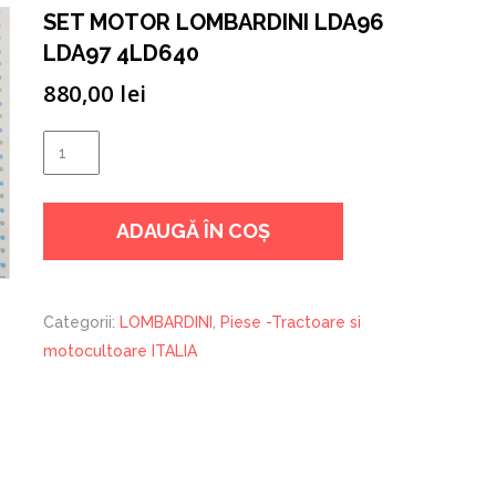
SET MOTOR LOMBARDINI LDA96
LDA97 4LD640
880,00
lei
Cantitate
SET
MOTOR
ADAUGĂ ÎN COȘ
LOMBARDINI
LDA96
LDA97
4LD640
Categorii:
LOMBARDINI
,
Piese -Tractoare si
motocultoare ITALIA