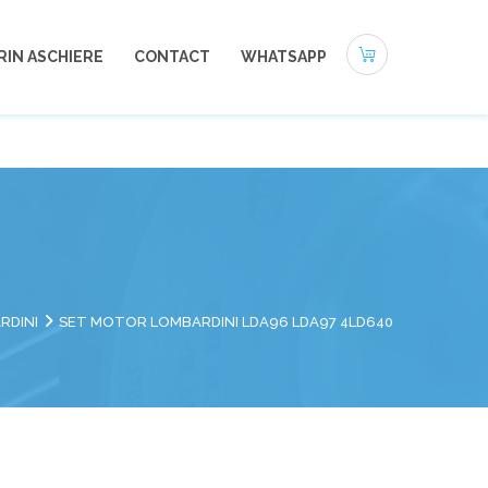
0721-494 412
office@autoneamt.ro
RIN ASCHIERE
CONTACT
WHATSAPP
RDINI
SET MOTOR LOMBARDINI LDA96 LDA97 4LD640