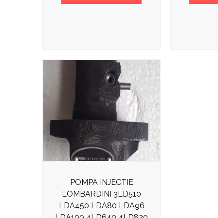
POMPA INJECTIE
LOMBARDINI 3LD510
LDA450 LDA80 LDA96
LDA100 4LD640 4LD820