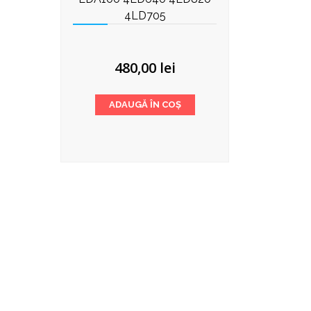
4LD705
480,00
lei
ADAUGĂ ÎN COȘ