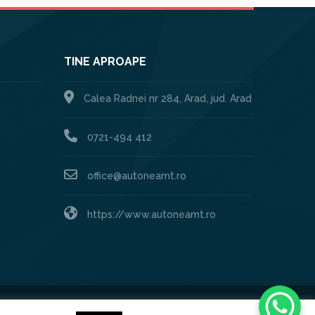
TINE APROAPE
Calea Radnei nr 284, Arad, jud. Arad
0721-494 412
office@autoneamt.ro
https://www.autoneamt.ro
Created by:
XHOUSE