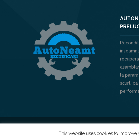
AUTONE
PRELUC
Recondit
inseamna
recuperar
asamblar
la parame
scurt, ca
performa
Powered by
XHOUSE
This website uses cookies to improve y