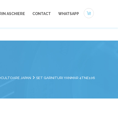
0721-494 412
office@autoneamt.ro
RIN ASCHIERE
CONTACT
WHATSAPP
TOCULTOARE JAPAN
SET GARNITURI YANMAR 4TNE106