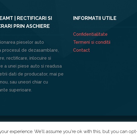
AMT | RECTIFICARI SI
INFORMATII UTILE
RARI PRIN ASCHIERE
Confidentialitate
ionarea pieselor auto
Termeni si conditii
 procesul de dezasamblare,
Contact
e, rectificare, inlocuire si
e a unei piese auto si readusa
trii dati de producator, mai pe
 nou, sau uneori chiar cu
nte superioare.
our experience. We'll assume you're ok with this, but you can opt-