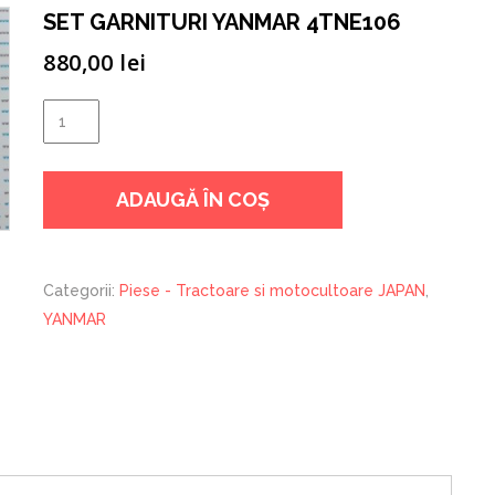
SET GARNITURI YANMAR 4TNE106
880,00
lei
Cantitate
SET
GARNITURI
ADAUGĂ ÎN COȘ
YANMAR
4TNE106
Categorii:
Piese - Tractoare si motocultoare JAPAN
,
YANMAR