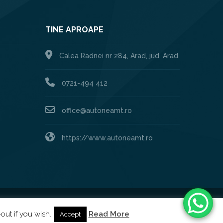
TINE APROAPE
Calea Radnei nr 284, Arad, jud. Arad
0721-494 412
office@autoneamt.ro
https://www.autoneamt.ro
Created by:
XHOUSE
out if you wish.
Read More
Accept