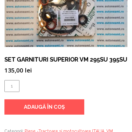
SET GARNITURI SUPERIOR VM 295SU 395SU
135,00
lei
Cantitate
SET
GARNITURI
ADAUGĂ ÎN COȘ
SUPERIOR
VM
295SU
395SU
Categorii:
Piese -Tractoare si motocultoare ITALIA
,
VM