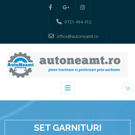
0721-494 412
office@autoneamt.ro
SET GARNITURI