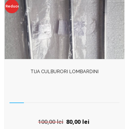
Reduceri!
TIJA CULBURORI LOMBARDINI
Prețul
Prețul
100,00
lei
80,00
lei
inițial
curent