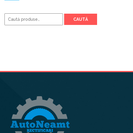
Caută
CAUTĂ
după: