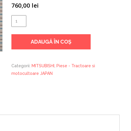
760,00
lei
Cantitate
SET
GARNITURI
ADAUGĂ ÎN COȘ
MITSUBISHI
S4L
Categorii:
MITSUBISHI
,
Piese - Tractoare si
motocultoare JAPAN