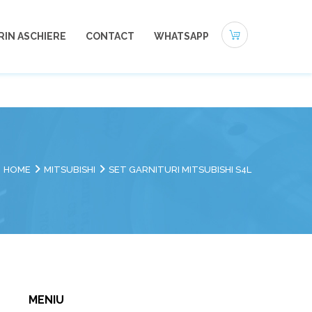
0721-494 412
office@autoneamt.ro
RIN ASCHIERE
CONTACT
WHATSAPP
HOME
MITSUBISHI
SET GARNITURI MITSUBISHI S4L
MENIU