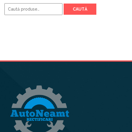
Caută
CAUTĂ
după: