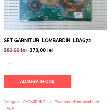
SET GARNITURI LOMBARDINI LDA672
Prețul
Prețul
380,00
lei
370,00
lei
inițial
curent
a
este:
Cantitate
fost:
370,00 lei.
SET
380,00 lei.
GARNITURI
ADAUGĂ ÎN COȘ
LOMBARDINI
LDA672
Categorii:
LOMBARDINI
,
Piese -Tractoare si motocultoare
ITALIA