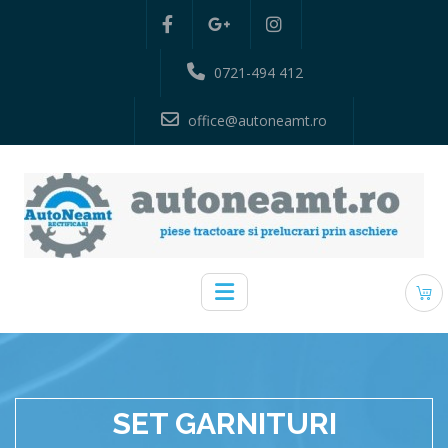
0721-494 412
office@autoneamt.ro
SET GARNITURI