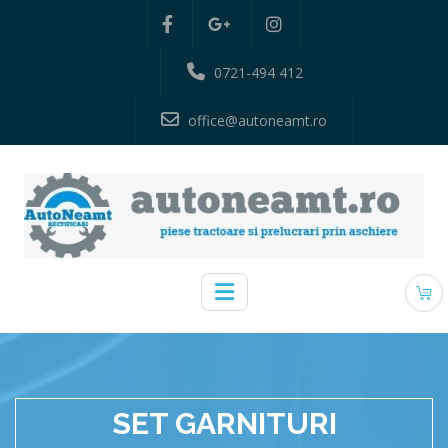
0721-494 412
office@autoneamt.ro
SET GARNITURI