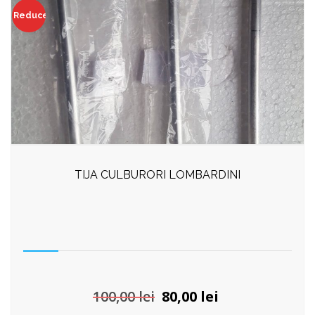
Reduceri!
TIJA CULBURORI LOMBARDINI
Prețul
Prețul
100,00
lei
80,00
lei
inițial
curent