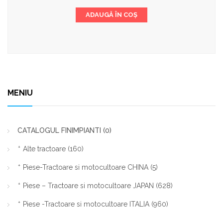
a
este:
ADAUGĂ ÎN COȘ
fost:
80,00 lei.
100,00 lei.
MENIU
CATALOGUL FINIMPIANTI
(0)
Alte tractoare
(160)
Piese-Tractoare si motocultoare CHINA
(5)
Piese – Tractoare si motocultoare JAPAN
(628)
Piese -Tractoare si motocultoare ITALIA
(960)