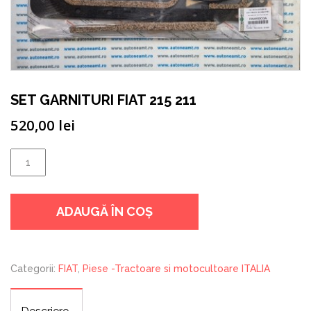
SET GARNITURI FIAT 215 211
520,00
lei
Cantitate
SET
GARNITURI
ADAUGĂ ÎN COȘ
FIAT
215
211
Categorii:
FIAT
,
Piese -Tractoare si motocultoare ITALIA