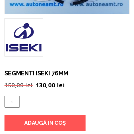
SEGMENTI ISEKI 76MM
Prețul
Prețul
150,00
lei
130,00
lei
inițial
curent
a
este:
Cantitate
fost:
130,00 lei.
SEGMENTI
150,00 lei.
ISEKI
ADAUGĂ ÎN COȘ
76MM