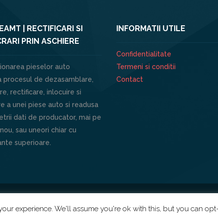
AMT | RECTIFICARI SI
INFORMATII UTILE
RARI PRIN ASCHIERE
Confidentialitate
ionarea pieselor auto
Termeni si conditii
 procesul de dezasamblare,
Contact
e, rectificare, inlocuire si
e a unei piese auto si readusa
trii dati de producator, mai pe
 nou, sau uneori chiar cu
nte superioare.
our experience. We'll assume you're ok with this, but you can opt-