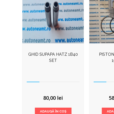
GHID SUPAPA HATZ 1B40
PISTON
SET
80,00
lei
5
ADAUGĂ ÎN COȘ
ADA