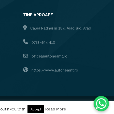
TINE APROAPE
Calea Radnei nr 284, Arad, jud. Arad
0721-494 412
office@autoneamt.ro
https://www.autoneamt.ro
Created by:
XHOUSE
out if you wish.
Read More
Accept