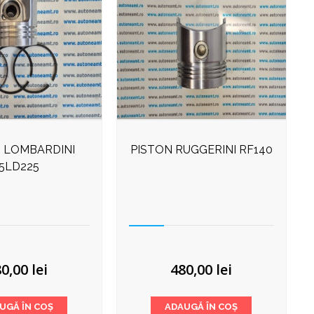
 LOMBARDINI
PISTON RUGGERINI RF140
15LD225
80,00
lei
480,00
lei
UGĂ ÎN COȘ
ADAUGĂ ÎN COȘ