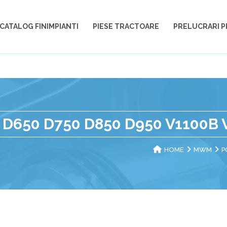
CATALOG FINIMPIANTI
PIESE TRACTOARE
PRELUCRARI P
D650 D750 D850 D950 V1100B 
HOME
MWM
P