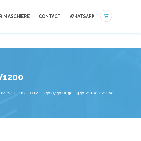
0721-494 412
office@autoneamt.ro
RIN ASCHIERE
CONTACT
WHATSAPP
V1200
OMPA ULEI KUBOTA D650 D750 D850 D950 V1100B V1200