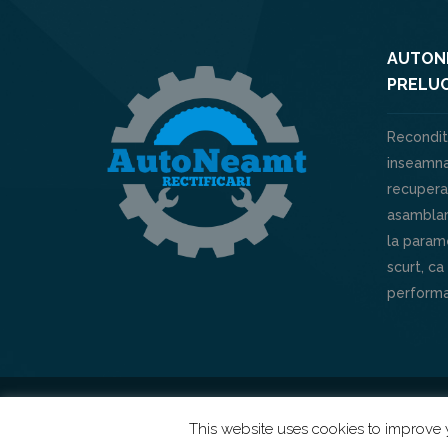
AUTONE
PRELUC
Recondit
inseamna
recuperar
asamblar
la parame
scurt, ca
performa
Powered by
XHOUSE
This website uses cookies to improve y