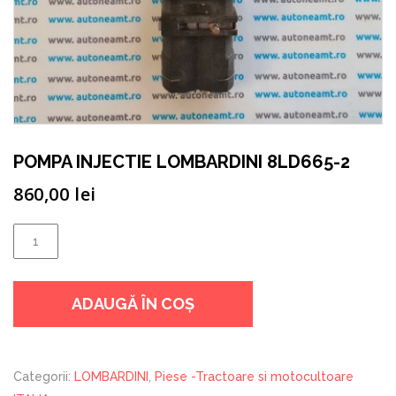
POMPA INJECTIE LOMBARDINI 8LD665-2
860,00
lei
Cantitate
POMPA
INJECTIE
ADAUGĂ ÎN COȘ
LOMBARDINI
8LD665-
2
Categorii:
LOMBARDINI
,
Piese -Tractoare si motocultoare