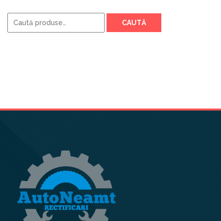
Caută
CAUTĂ
după: