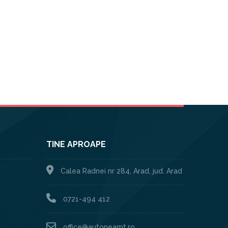
TINE APROAPE
Calea Radnei nr 284, Arad, jud. Arad
0721-494 412
office@autoneamt.ro