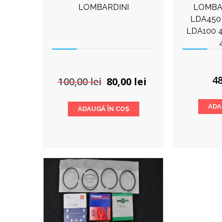
LOMBARDINI
LOMBA
LDA450
LDA100 
Prețul
Prețul
4
100,00
lei
80,00
lei
inițial
curent
a
este:
ADA
ADAUGĂ ÎN COȘ
fost:
80,00 lei.
100,00 lei.