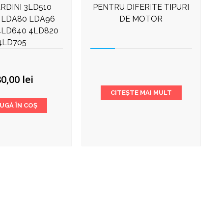
RDINI 3LD510
PENTRU DIFERITE TIPURI
 LDA80 LDA96
DE MOTOR
4LD640 4LD820
4LD705
80,00
lei
CITEȘTE MAI MULT
UGĂ ÎN COȘ