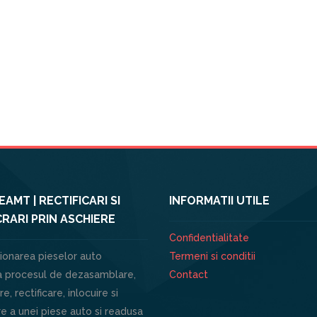
AMT | RECTIFICARI SI
INFORMATII UTILE
RARI PRIN ASCHIERE
Confidentialitate
ionarea pieselor auto
Termeni si conditii
 procesul de dezasamblare,
Contact
e, rectificare, inlocuire si
e a unei piese auto si readusa