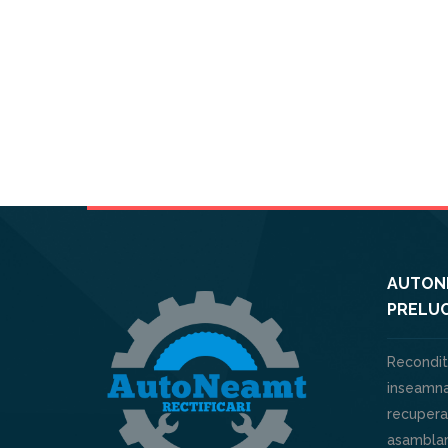
AUTONE
PRELUC
Recondit
inseamna
recuperar
asamblar