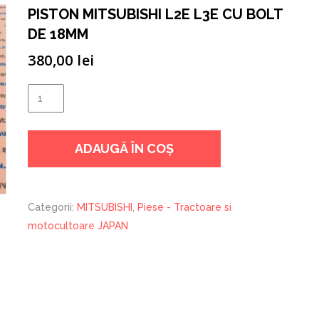
PISTON MITSUBISHI L2E L3E CU BOLT
DE 18MM
380,00
lei
Cantitate
PISTON
MITSUBISHI
ADAUGĂ ÎN COȘ
L2E
L3E
CU
BOLT
Categorii:
MITSUBISHI
,
Piese - Tractoare si
DE
motocultoare JAPAN
18MM