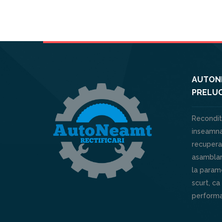
AUTONE
PRELUC
Recondit
inseamna
recuperar
asamblar
la parame
scurt, ca
performa