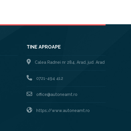
TINE APROAPE
Calea Radnei nr 284, Arad, jud. Arad
0721-494 412
office@autoneamt.ro
https://www.autoneamt.ro