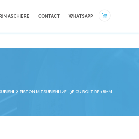
0721-494 412
office@autoneamt.ro
RIN ASCHIERE
CONTACT
WHATSAPP
SUBISHI
PISTON MITSUBISHI L2E L3E CU BOLT DE 18MM