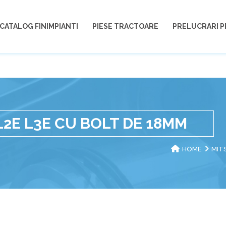
CATALOG FINIMPIANTI
PIESE TRACTOARE
PRELUCRARI P
L2E L3E CU BOLT DE 18MM
HOME
MIT