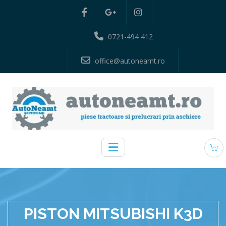
0721-494 412
office@autoneamt.ro
PISTON MITSUBISHI K3D