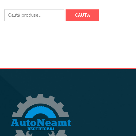
Caută
CAUTĂ
după: