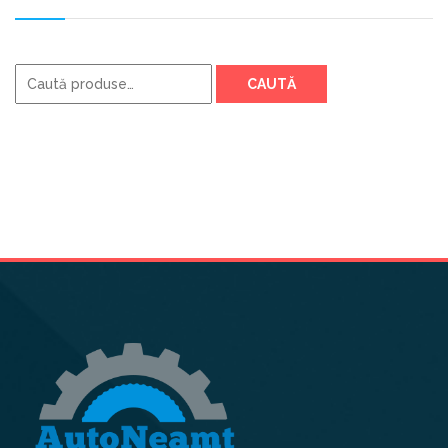
Caută
CAUTĂ
după: