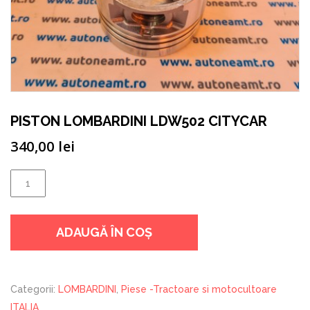
PISTON LOMBARDINI LDW502 CITYCAR
340,00
lei
Cantitate
PISTON
LOMBARDINI
ADAUGĂ ÎN COȘ
LDW502
CITYCAR
Categorii:
LOMBARDINI
,
Piese -Tractoare si motocultoare
ITALIA