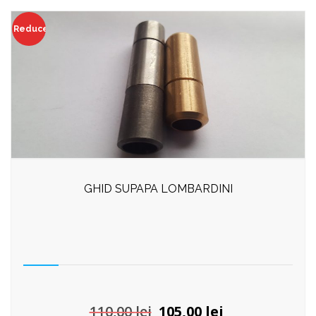
Reduceri!
GHID SUPAPA LOMBARDINI
Prețul
Prețul
110,00
lei
105,00
lei