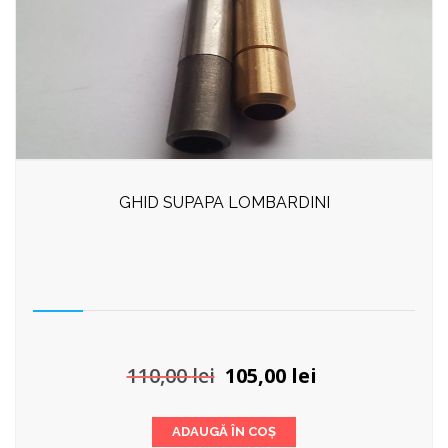
GHID SUPAPA LOMBARDINI
Prețul
Prețul
110,00
lei
105,00
lei
inițial
curent
a
este:
ADAUGĂ ÎN COȘ