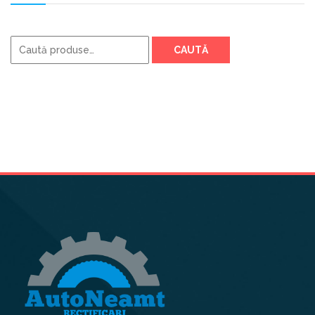
Caută
CAUTĂ
după: