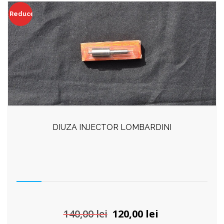
Reduceri!
DIUZA INJECTOR LOMBARDINI
Prețul
Prețul
140,00
lei
120,00
lei