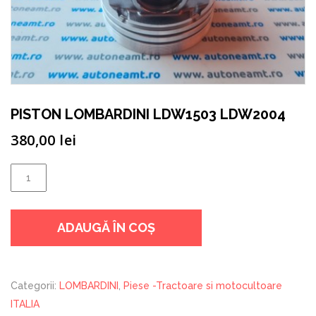
PISTON LOMBARDINI LDW1503 LDW2004
380,00
lei
Cantitate
PISTON
LOMBARDINI
ADAUGĂ ÎN COȘ
LDW1503
LDW2004
Categorii:
LOMBARDINI
,
Piese -Tractoare si motocultoare
ITALIA