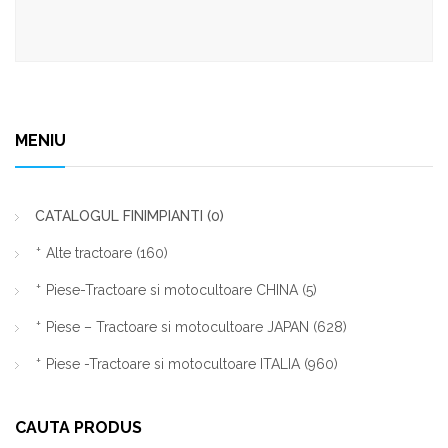
fost:
105,00 lei.
110,00 lei.
MENIU
CATALOGUL FINIMPIANTI
(0)
Alte tractoare
(160)
Piese-Tractoare si motocultoare CHINA
(5)
Piese – Tractoare si motocultoare JAPAN
(628)
Piese -Tractoare si motocultoare ITALIA
(960)
CAUTA PRODUS