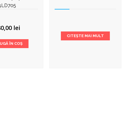
4LD705
80,00
lei
CITEȘTE MAI MULT
UGĂ ÎN COȘ