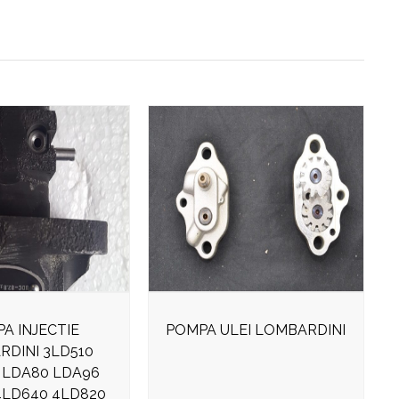
A INJECTIE
POMPA ULEI LOMBARDINI
RDINI 3LD510
 LDA80 LDA96
4LD640 4LD820