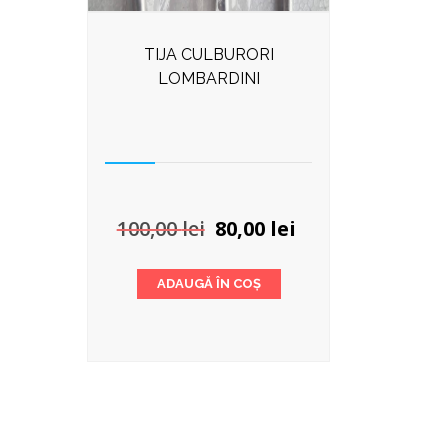
TIJA CULBURORI
LOMBARDINI
Prețul
Prețul
100,00
lei
80,00
lei
inițial
curent
a
este:
ADAUGĂ ÎN COȘ
fost:
80,00 lei.
100,00 lei.