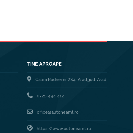
TINE APROAPE
Calea Radnei nr 284, Arad, jud. Arad
0721-494 412
office@autoneamt.ro
https://www.autoneamt.ro