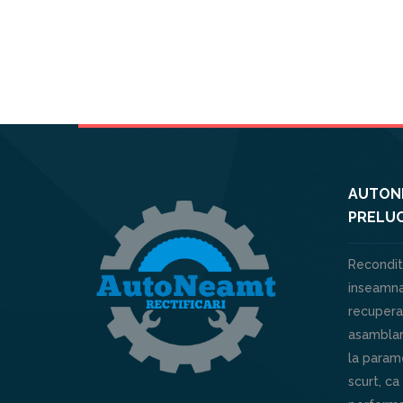
AUTONE
PRELUC
Recondit
inseamna
recuperar
asamblar
la parame
scurt, ca