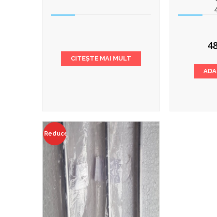
4
CITEȘTE MAI MULT
ADA
Reduceri!