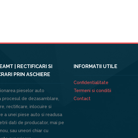
AMT | RECTIFICARI SI
INFORMATII UTILE
RARI PRIN ASCHIERE
Confidentialitate
ionarea pieselor auto
Termeni si conditii
 procesul de dezasamblare,
Contact
e, rectificare, inlocuire si
e a unei piese auto si readusa
trii dati de producator, mai pe
 nou, sau uneori chiar cu