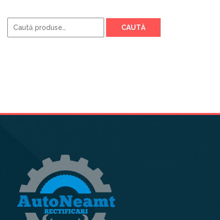
Caută
CAUTĂ
după: