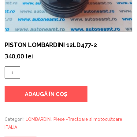
PISTON LOMBARDINI 12LD477-2
340,00
lei
Cantitate
PISTON
LOMBARDINI
ADAUGĂ ÎN COȘ
12LD477-
2
Categorii:
LOMBARDINI
,
Piese -Tractoare si motocultoare
ITALIA