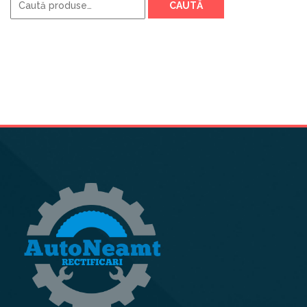
CAUTĂ
după: