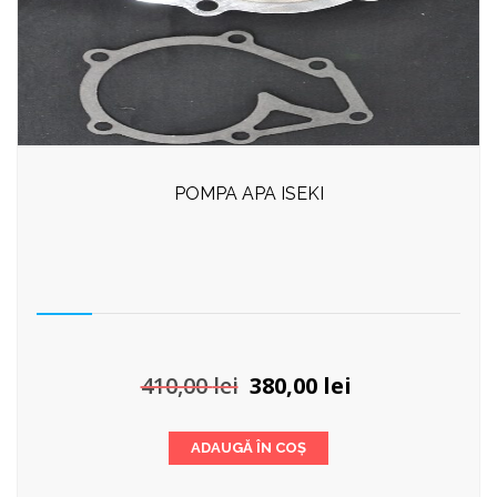
POMPA APA ISEKI
Prețul
Prețul
410,00
lei
380,00
lei
inițial
curent
a
este:
ADAUGĂ ÎN COȘ
fost:
380,00 lei.