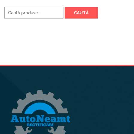
Caută
CAUTĂ
după: