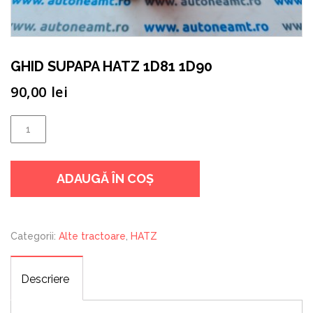
GHID SUPAPA HATZ 1D81 1D90
90,00
lei
Cantitate
GHID
SUPAPA
ADAUGĂ ÎN COȘ
HATZ
1D81
1D90
Categorii:
Alte tractoare
,
HATZ
Descriere