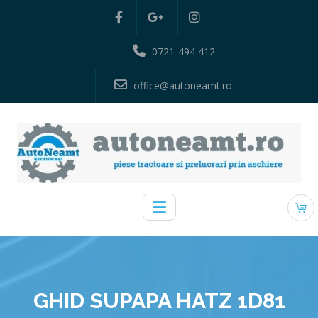
0721-494 412
office@autoneamt.ro
GHID SUPAPA HATZ 1D81