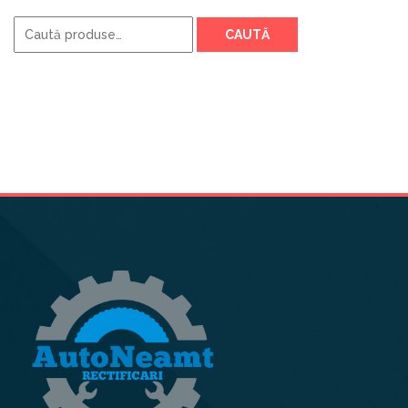
Caută
CAUTĂ
după: