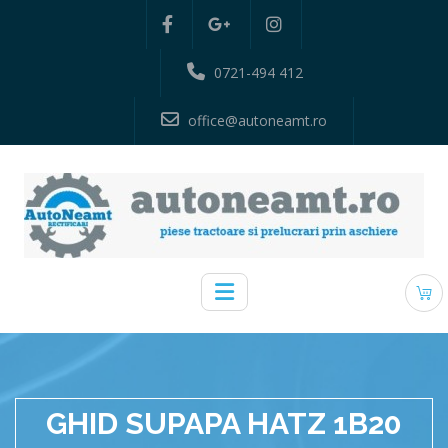
0721-494 412
office@autoneamt.ro
GHID SUPAPA HATZ 1B20