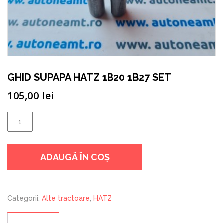
GHID SUPAPA HATZ 1B20 1B27 SET
105,00
lei
Cantitate
GHID
SUPAPA
ADAUGĂ ÎN COȘ
HATZ
1B20
1B27
SET
Categorii:
Alte tractoare
,
HATZ