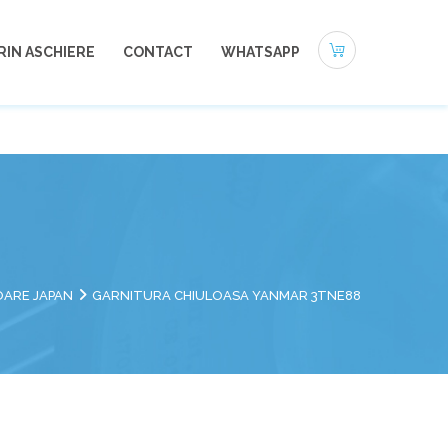
0721-494 412
office@autoneamt.ro
RIN ASCHIERE
CONTACT
WHATSAPP
OARE JAPAN
GARNITURA CHIULOASA YANMAR 3TNE88