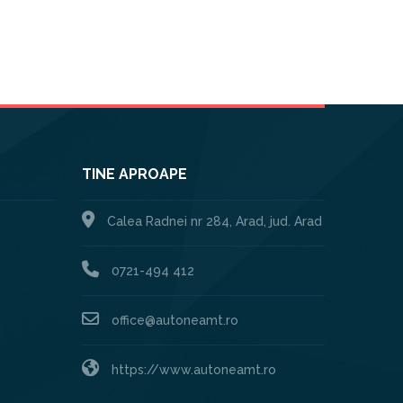
TINE APROAPE
Calea Radnei nr 284, Arad, jud. Arad
0721-494 412
office@autoneamt.ro
https://www.autoneamt.ro