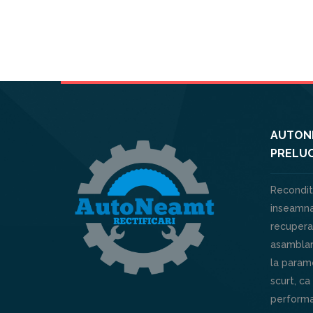
AUTONE
PRELUC
Recondit
inseamna
recuperar
asamblar
la parame
scurt, ca
performa