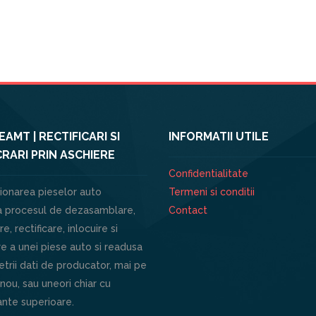
AMT | RECTIFICARI SI
INFORMATII UTILE
RARI PRIN ASCHIERE
Confidentialitate
ionarea pieselor auto
Termeni si conditii
 procesul de dezasamblare,
Contact
e, rectificare, inlocuire si
e a unei piese auto si readusa
trii dati de producator, mai pe
 nou, sau uneori chiar cu
nte superioare.